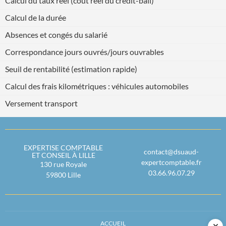
Calcul du taux réel (coût réel du crédit-bail)
Calcul de la durée
Absences et congés du salarié
Correspondance jours ouvrés/jours ouvrables
Seuil de rentabilité (estimation rapide)
Calcul des frais kilométriques : véhicules automobiles
Versement transport
EXPERTISE COMPTABLE
contact@dsuaud-
ET CONSEIL À LILLE
expertcomptable.fr
130 rue Royale
03.66.96.07.29
59800
Lille
ACCUEIL